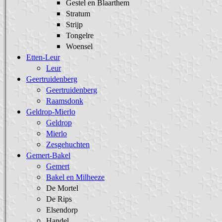
Gestel en Blaarthem
Stratum
Strijp
Tongelre
Woensel
Etten-Leur
Leur
Geertruidenberg
Geertruidenberg
Raamsdonk
Geldrop-Mierlo
Geldrop
Mierlo
Zesgehuchten
Gemert-Bakel
Gemert
Bakel en Milheeze
De Mortel
De Rips
Elsendorp
Handel