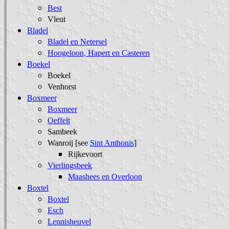
Best
Vleut
Bladel
Bladel en Netersel
Hoogeloon, Hapert en Casteren
Boekel
Boekel
Venhorst
Boxmeer
Boxmeer
Oeffelt
Sambeek
Wanroij [see
Sint Anthonis
]
Rijkevoort
Vierlingsbeek
Maashees en Overloon
Boxtel
Boxtel
Esch
Lennisheuvel