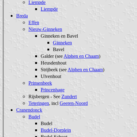
Liempde
Liempde
Breda
Effen
Nieuw-Ginneken
Ginneken en Bavel
Ginneken
Bavel
Galder (see
Alphen en Chaam
)
Heusdenhout
Strijbeek (see
Alphen en Chaam
)
Ulvenhout
Prinsenbeek
Princenhage
Rijsbergen - See
Zundert
Teteringen
, incl
Geeren-Noord
Cranendonck
Budel
Budel
Budel-Dorplein
Budel-Schoot