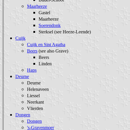
Maarheeze
Gastel
Maarheeze
Soerendonk
Sterksel (see Heeze-Leende)
Cuijk
Cuijk en Sint Agatha
Beers
(see also Grave)
Beers
Linden
Haps
Deurne
Deurne
Helenaveen
Liessel
Neerkant
Vlierden
Dongen
Dongen
's-Gravenmoer