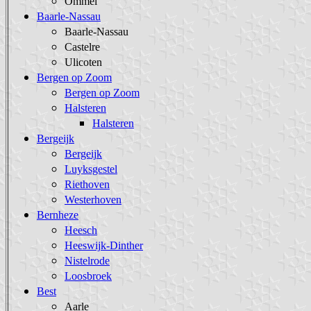
Ommel
Baarle-Nassau
Baarle-Nassau
Castelre
Ulicoten
Bergen op Zoom
Bergen op Zoom
Halsteren
Halsteren
Bergeijk
Bergeijk
Luyksgestel
Riethoven
Westerhoven
Bernheze
Heesch
Heeswijk-Dinther
Nistelrode
Loosbroek
Best
Aarle